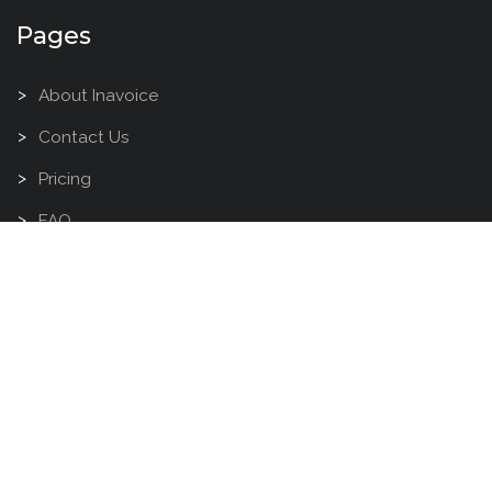
Pages
About Inavoice
Contact Us
Pricing
FAQ
Studio Specification
Voice Over Glossary
Voice Over FAQ
Tools